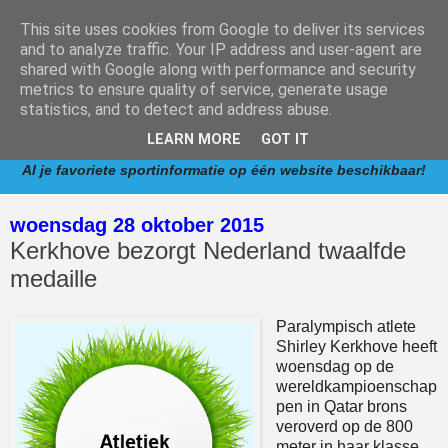
This site uses cookies from Google to deliver its services
and to analyze traffic. Your IP address and user-agent are
shared with Google along with performance and security
metrics to ensure quality of service, generate usage
www.competitie.nl
is een informatieve website met
statistics, and to detect and address abuse.
verwijzingen naar competities van de meest populaire
LEARN MORE
GOT IT
sporten in Nederland.
Al je favoriete sportinformatie op één website beschikbaar!
woensdag 28 oktober 2015
Kerkhove bezorgt Nederland twaalfde
medaille
Paralympisch atlete
Shirley Kerkhove heeft
woensdag op de
wereldkampioenschap
pen in Qatar brons
veroverd op de 800
meter in haar klasse