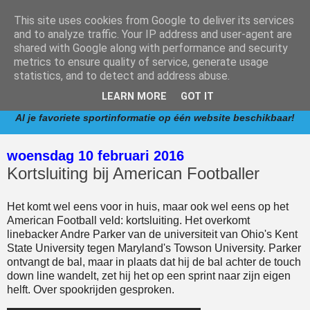
This site uses cookies from Google to deliver its services
and to analyze traffic. Your IP address and user-agent are
shared with Google along with performance and security
metrics to ensure quality of service, generate usage
www.competitie.nl
is een informatieve website met
statistics, and to detect and address abuse.
verwijzingen naar competities van de meest populaire
LEARN MORE
GOT IT
sporten in Nederland.
Al je favoriete sportinformatie op één website beschikbaar!
woensdag 10 februari 2016
Kortsluiting bij American Footballer
Het komt wel eens voor in huis, maar ook wel eens op het
American Football veld: kortsluiting. Het overkomt
linebacker Andre Parker van de universiteit van Ohio's Kent
State University tegen Maryland's Towson University. Parker
ontvangt de bal, maar in plaats dat hij de bal achter de touch
down line wandelt, zet hij het op een sprint naar zijn eigen
helft. Over spookrijden gesproken.