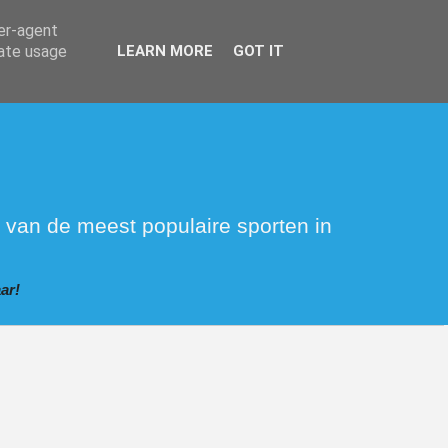
ser-agent
rate usage
LEARN MORE
GOT IT
 van de meest populaire sporten in
ar!