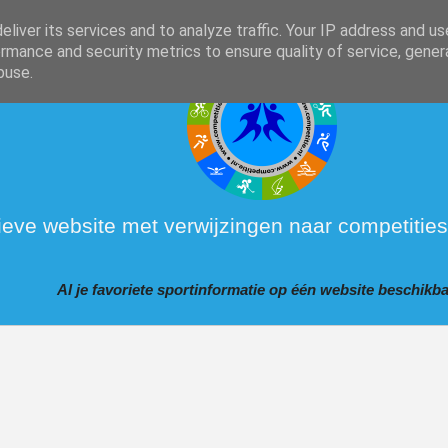
liver its services and to analyze traffic. Your IP address and u
rmance and security metrics to ensure quality of service, gene
buse.
ieve website met verwijzingen naar competities
Al je favoriete sportinformatie op één website beschikba