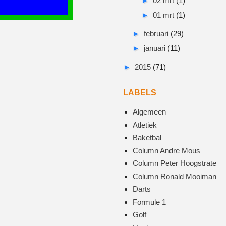
►
02 mrt
(1)
►
01 mrt
(1)
►
februari
(29)
►
januari
(11)
►
2015
(71)
LABELS
Algemeen
Atletiek
Baketbal
Column Andre Mous
Column Peter Hoogstrate
Column Ronald Mooiman
Darts
Formule 1
Golf