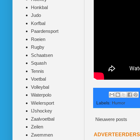
Honkbal
Judo
Korfbal
Paardensport
Roeien
Rugby
Schaatsen
Squash
Tennis
Voetbal
Volleybal
Waterpolo
Wielersport
Labels:
Humor
IJshockey
Zaalvoetbal
Nieuwere posts
Zeilen
ADVERTEERDERS
Zwemmen