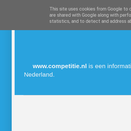
This site uses cookies from Google to de
are shared with Google along with perfo
statistics, and to detect and address a
www.competitie.nl
is een informat
Nederland.