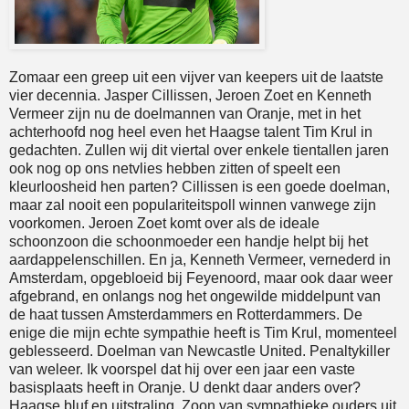
Zomaar een greep uit een vijver van keepers uit de laatste
vier decennia. Jasper Cillissen, Jeroen Zoet en Kenneth
Vermeer zijn nu de doelmannen van Oranje, met in het
achterhoofd nog heel even het Haagse talent Tim Krul in
gedachten. Zullen wij dit viertal over enkele tientallen jaren
ook nog op ons netvlies hebben zitten of speelt een
kleurloosheid hen parten? Cillissen is een goede doelman,
maar zal nooit een populariteitspoll winnen vanwege zijn
voorkomen. Jeroen Zoet komt over als de ideale
schoonzoon die schoonmoeder een handje helpt bij het
aardappelenschillen. En ja, Kenneth Vermeer, vernederd in
Amsterdam, opgebloeid bij Feyenoord, maar ook daar weer
afgebrand, en onlangs nog het ongewilde middelpunt van
de haat tussen Amsterdammers en Rotterdammers. De
enige die mijn echte sympathie heeft is Tim Krul, momenteel
geblesseerd. Doelman van Newcastle United. Penaltykiller
van weleer. Ik voorspel dat hij over een jaar een vaste
basisplaats heeft in Oranje. U denkt daar anders over?
Haagse bluf en uitstraling. Zoon van sympathieke ouders uit