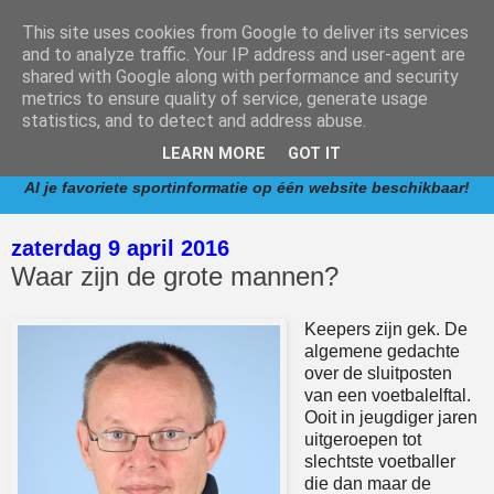
This site uses cookies from Google to deliver its services
and to analyze traffic. Your IP address and user-agent are
shared with Google along with performance and security
metrics to ensure quality of service, generate usage
www.competitie.nl
is een informatieve website met
statistics, and to detect and address abuse.
verwijzingen naar competities van de meest populaire
LEARN MORE
GOT IT
sporten in Nederland.
Al je favoriete sportinformatie op één website beschikbaar!
zaterdag 9 april 2016
Waar zijn de grote mannen?
Keepers zijn gek. De
algemene gedachte
over de sluitposten
van een voetbalelftal.
Ooit in jeugdiger jaren
uitgeroepen tot
slechtste voetballer
die dan maar de