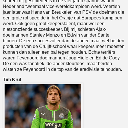
schreef hij geschiedenis in de vier jaren spanne waarin
Nederland tweemaal vice-wereldkampioen werd. Veertien
jaar later was Hans van Breukelen van PSV de doelman die
een grote rol speelde in het Oranje dat Europees kampioen
werd. Ook geen groot keeperstalent, maar wel een
nietsontziende succeskeeper. Bij mij schieten Ajax-
doelmannen Stanley Menzo en Edwin van der Sar te
binnen. De een succesvoller dan de ander, maar wel beiden
producten van de Cruijff-school waar keepers meer moesten
kunnen dan alleen een bal tegen houden. Echte terriërs
waren Feyenoord doelmannen Joop Hiele en Ed de Goey.
De een was fanatiek, de ander kleurloos, maar beiden
wisten ze Feyenoord in de top van de eredivisie te houden.
Tim Krul