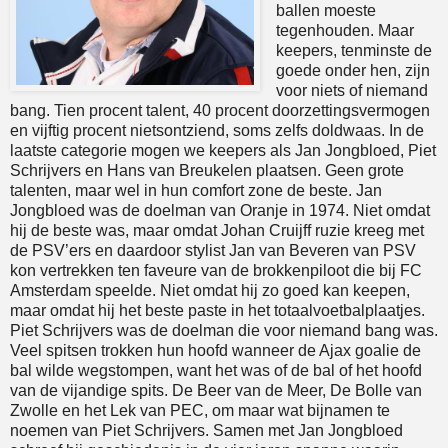
ballen moeste
tegenhouden. Maar
keepers, tenminste de
goede onder hen, zijn
voor niets of niemand
bang. Tien procent talent, 40 procent doorzettingsvermogen
en vijftig procent nietsontziend, soms zelfs doldwaas. In de
laatste categorie mogen we keepers als Jan Jongbloed, Piet
Schrijvers en Hans van Breukelen plaatsen. Geen grote
talenten, maar wel in hun comfort zone de beste. Jan
Jongbloed was de doelman van Oranje in 1974. Niet omdat
hij de beste was, maar omdat Johan Cruijff ruzie kreeg met
de PSV’ers en daardoor stylist Jan van Beveren van PSV
kon vertrekken ten faveure van de brokkenpiloot die bij FC
Amsterdam speelde. Niet omdat hij zo goed kan keepen,
maar omdat hij het beste paste in het totaalvoetbalplaatjes.
Piet Schrijvers was de doelman die voor niemand bang was.
Veel spitsen trokken hun hoofd wanneer de Ajax goalie de
bal wilde wegstompen, want het was of de bal of het hoofd
van de vijandige spits. De Beer van de Meer, De Bolle van
Zwolle en het Lek van PEC, om maar wat bijnamen te
noemen van Piet Schrijvers. Samen met Jan Jongbloed