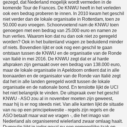
gezegd, dat Nederland mogelijk wordt vermeden in de
komende Tour de Frances. De KNWU heeft in het verleden
ook een bedrag proberen te innen. In 2010 kwam het geschil
niet verder dan de lokale organisatie in Rotterdam, toen ze
50.000 euro vroegen. Schoorvoetend nam de KNWU toen
genoegen met een bedrag van 25.000 euro en namen ze
hun verlies. Waarom kon dat nu dan ook niet zo geregeld
worden? Ook in het buitenland vragen ze beduidend minder
of niets. Bovendien lijkt er ook nog een geschil te gaan
ontstaan tussen de KNWU en de organisatie van de Ronde
van Italië in mei 2016. De KNWU zegt dat er al harde
afspraken zijn gemaakt over een bedrag van 138.000 euro,
maar de lokale organisatie in Apeldoorn ontkent dat in alle
toonaarden en de organisator van de Ronde van Italië zegt
dat het in alle landen geregeld wordt tussen de lokale
organisatie en de nationale bond. En tenslotte lijkt de UCI
het niet belangrijk te vinden. De uitspraak over het geschil
KNWU - ASO zou al in november moeten zijn geweest,
maar hij is er nog steeds niet. Van alle kanten lijkt de situatie
van nu op een principekwestie - regels zijn regels en de
ASO betaalt maar wat we vragen -, die het imago van
Nederland als organiserend wielerland zwaar omlaag haalt.
Dumoulin lijkt in ieder geval nu een onmogelijke taak op