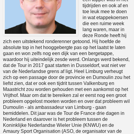
tijdrijden en ook af en
toe leuk mee te doen
in wat etappekoersen
die een ruime week
lang waren, maar in
deze Ronde heeft hij
zich een uitstekend ronderenner getoond. Hij hoefde de
absolute top in het hooggebergte pas op het laatst te laten
gaan en won zelfs nog een dijk van een bergetappe,
waardoor hij uiteindelijk zesde werd. Onlangs werd bekend,
dat de Tour in 2017 gaat starten in Dusseldorf, wat niet ver
van de Nederlandse grens af ligt. Heel Limburg verheugt
zich op een passage door de provincie en Dumoulin zou het
liefst zien, dat er ook een tijdrit tussen Valkenburg en
Maastricht zou worden gehouden met een aankomst op het
Vrijthof. Maar om dat te bereiken zal er eerst nog een groot
probleem opgelost moeten worden en over dat probleem wil
Dumoulin - als ambassadeur van Limburg - gaan
bemiddelen. Dit jaar was de Tour de France drie dagen in
Nederland en daarover is het probleem tussen de
Koninklijke Nederlandse Wieler Unie (KNWU) en de
Amaury Sport Organisation (ASO, de organisator van de