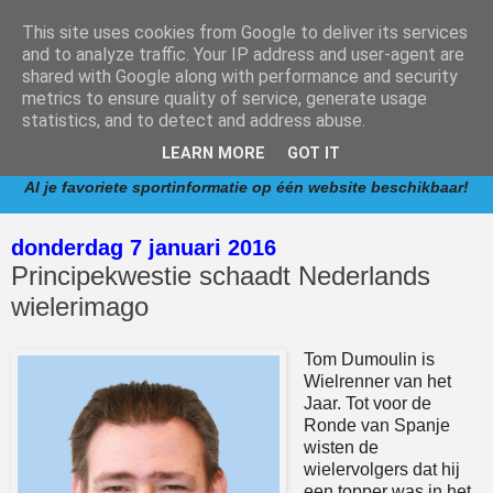
This site uses cookies from Google to deliver its services
and to analyze traffic. Your IP address and user-agent are
shared with Google along with performance and security
metrics to ensure quality of service, generate usage
www.competitie.nl
is een informatieve website met
statistics, and to detect and address abuse.
verwijzingen naar competities van de meest populaire
LEARN MORE
GOT IT
sporten in Nederland.
Al je favoriete sportinformatie op één website beschikbaar!
donderdag 7 januari 2016
Principekwestie schaadt Nederlands
wielerimago
Tom Dumoulin is
Wielrenner van het
Jaar. Tot voor de
Ronde van Spanje
wisten de
wielervolgers dat hij
een topper was in het