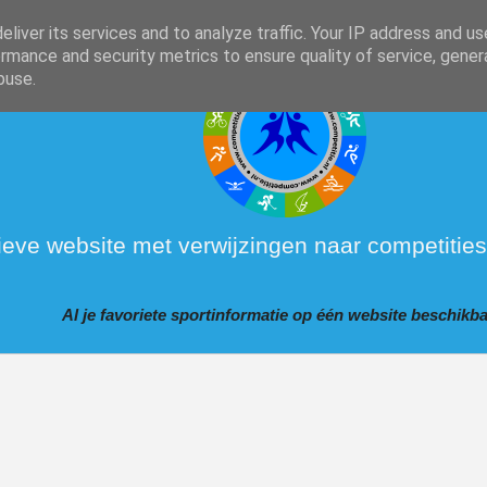
liver its services and to analyze traffic. Your IP address and u
rmance and security metrics to ensure quality of service, gene
buse.
ieve website met verwijzingen naar competities
Al je favoriete sportinformatie op één website beschikba