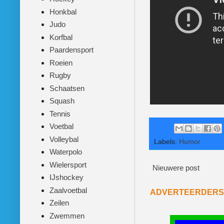
Honkbal
Judo
Korfbal
Paardensport
Roeien
Rugby
Schaatsen
Squash
Tennis
Voetbal
Volleybal
Labels:
Humor
Waterpolo
Wielersport
Nieuwere post
IJshockey
Zaalvoetbal
ADVERTEERDERS
Zeilen
Zwemmen