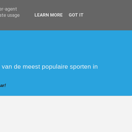
ser-agent
rate usage
LEARN MORE
GOT IT
 van de meest populaire sporten in
ar!