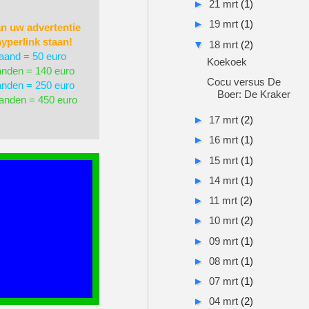
►
21 mrt
(1)
►
19 mrt
(1)
an uw advertentie
yperlink staan!
▼
18 mrt
(2)
aand = 50 euro
Koekoek
nden = 140 euro
Cocu versus De
nden = 250 euro
Boer: De Kraker
anden = 450 euro
►
17 mrt
(2)
►
16 mrt
(1)
►
15 mrt
(1)
►
14 mrt
(1)
►
11 mrt
(2)
►
10 mrt
(2)
►
09 mrt
(1)
►
08 mrt
(1)
►
07 mrt
(1)
►
04 mrt
(2)