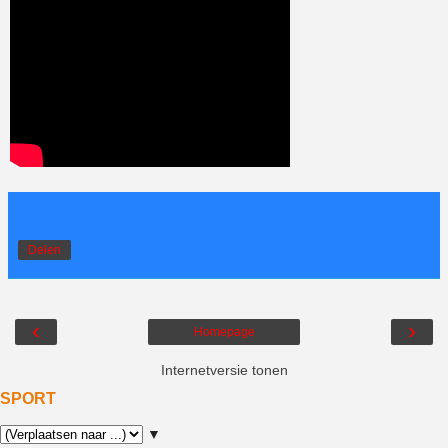
Delen
‹
›
Homepage
Internetversie tonen
SPORT
▼