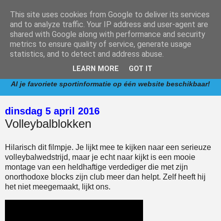
This site uses cookies from Google to deliver its services
and to analyze traffic. Your IP address and user-agent are
shared with Google along with performance and security
metrics to ensure quality of service, generate usage
www.competitie.nl
is een informatieve website met
statistics, and to detect and address abuse.
verwijzingen naar competities van de meest populaire
LEARN MORE
GOT IT
sporten in Nederland.
Al je favoriete sportinformatie op één website beschikbaar!
dinsdag 5 april 2016
Volleybalblokken
Hilarisch dit filmpje. Je lijkt mee te kijken naar een serieuze
volleybalwedstrijd, maar je echt naar kijkt is een mooie
montage van een heldhaftige verdediger die met zijn
onorthodoxe blocks zijn club meer dan helpt. Zelf heeft hij
het niet meegemaakt, lijkt ons.